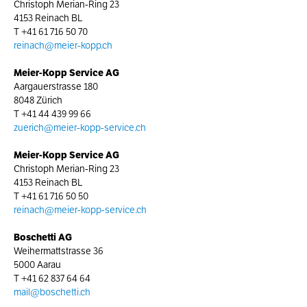
Christoph Merian-Ring 23
4153 Reinach BL
T
+41 61 716 50 70
reinach@meier-kopp.ch
Meier-Kopp Service AG
Aargauerstrasse 180
8048 Zürich
T
+41 44 439 99 66
zuerich@meier-kopp-service.ch
Meier-Kopp Service AG
Christoph Merian-Ring 23
4153 Reinach BL
T
+41 61 716 50 50
reinach@meier-kopp-service.ch
Boschetti AG
Weihermattstrasse 36
5000 Aarau
T
+41 62 837 64 64
mail@boschetti.ch