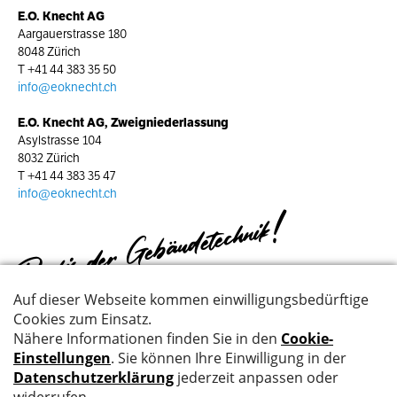
E.O. Knecht AG
Aargauerstrasse 180
8048 Zürich
T
+41 44 383 35 50
info@eoknecht.ch
E.O. Knecht AG, Zweigniederlassung
Asylstrasse 104
8032 Zürich
T
+41 44 383 35 47
info@eoknecht.ch
Profis der Gebäudetechnik!
© Meier-Kopp Gruppe, 2026