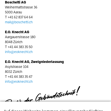
Boschetti AG
Weihermattstrasse 36
5000 Aarau
T
+41 62 837 64 64
mail@boschetti.ch
E.O. Knecht AG
Aargauerstrasse 180
8048 Zürich
T
+41 44 383 35 50
info@eoknecht.ch
E.O. Knecht AG, Zweigniederlassung
Asylstrasse 104
8032 Zürich
T
+41 44 383 35 47
info@eoknecht.ch
Profis der Gebäudetechnik!