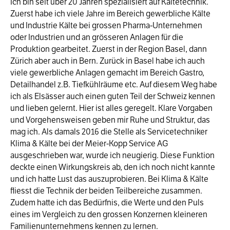
Ich bin seit über 20 Jahren spezialisiert auf Kältetechnik.
Zuerst habe ich viele Jahre im Bereich gewerbliche Kälte
und Industrie Kälte bei grossen Pharma-Unternehmen
oder Industrien und an grösseren Anlagen für die
Produktion gearbeitet. Zuerst in der Region Basel, dann
Zürich aber auch in Bern. Zurück in Basel habe ich auch
viele gewerbliche Anlagen gemacht im Bereich Gastro,
Detailhandel z.B. Tiefkühlräume etc. Auf diesem Weg habe
ich als Elsässer auch einen guten Teil der Schweiz kennen
und lieben gelernt. Hier ist alles geregelt. Klare Vorgaben
und Vorgehensweisen geben mir Ruhe und Struktur, das
mag ich. Als damals 2016 die Stelle als Servicetechniker
Klima & Kälte bei der Meier-Kopp Service AG
ausgeschrieben war, wurde ich neugierig. Diese Funktion
deckte einen Wirkungskreis ab, den ich noch nicht kannte
und ich hatte Lust das auszuprobieren. Bei Klima & Kälte
fliesst die Technik der beiden Teilbereiche zusammen.
Zudem hatte ich das Bedürfnis, die Werte und den Puls
eines im Vergleich zu den grossen Konzernen kleineren
Familienunternehmens kennen zu lernen.